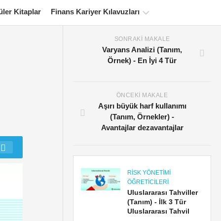
ler Kitaplar
Finans Kariyer Kılavuzları
SONRAKI MAKALE
Finans
Varyans Analizi (Tanım,
Sertifikasyon
Örnek) - En İyi 4 Tür
Kaynakları
Finansal
Modelleme
ÖNCEKI MAKALE
Eğitimleri
Aşırı büyük harf kullanımı
(Tanım, Örnekler) -
Tam
Avantajlar dezavantajlar
form
Risk
Yönetimi
Öğreticileri
RISK YÖNETIMI
ÖĞRETICILERI
Uluslararası Tahviller
(Tanım) - İlk 3 Tür
Uluslararası Tahvil