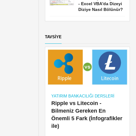
- Excel VBA'da Dizeyi
Diziye Nasıl Bölünür?
TAVSIYE
YATIRIM BANKACILIĞI DERSLERI
Ripple vs Litecoin -
Bilmeniz Gereken En
Önemli 5 Fark (İnfografikler
ile)