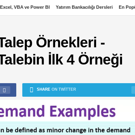
Excel, VBA ve Power BI
Yatırım Bankacılığı Dersleri
En Popü
alep Örnekleri -
lebin İlk 4 Örneği
SHARE
ON TWITTER