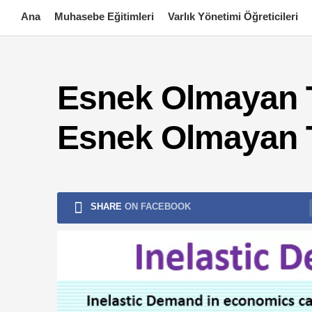
Skip
Ana
Muhasebe Eğitimleri
Varlık Yönetimi Öğreticileri
to
content
Esnek Olmayan T
Esnek Olmayan Ta
SHARE
ON FACEBOOK