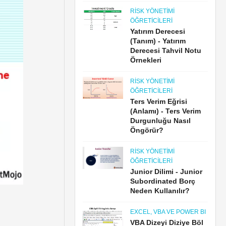
RISK YÖNETIMI
ÖĞRETICILERI
Yatırım Derecesi
(Tanım) - Yatırım
Derecesi Tahvil Notu
Örnekleri
RISK YÖNETIMI
ÖĞRETICILERI
Ters Verim Eğrisi
(Anlamı) - Ters Verim
Durgunluğu Nasıl
Öngörür?
RISK YÖNETIMI
ÖĞRETICILERI
Junior Dilimi - Junior
Subordinated Borç
Neden Kullanılır?
EXCEL, VBA VE POWER BI
VBA Dizeyi Diziye Böl