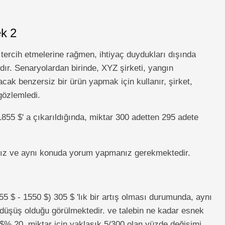
k 2
 tercih etmelerine rağmen, ihtiyaç duydukları dışında
rdır. Senaryolardan birinde, XYZ şirketi, yangın
acak benzersiz bir ürün yapmak için kullanır, şirket,
gözlemledi.
1855 $' a çıkarıldığında, miktar 300 adetten 295 adete
nız ve aynı konuda yorum yapmanız gerekmektedir.
5 $ - 1550 $) 305 $ 'lık bir artış olması durumunda, aynı
r düşüş olduğu görülmektedir. ve talebin ne kadar esnek
$% 20, miktar için yaklaşık 5/300 olan yüzde değişimi