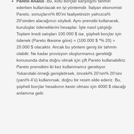
Pareto Analizi
-Bu, kötü borçlar karşılığını tahmin
ederken kullanılacak en iyi yöntemdir. İtalyan ekonomist
Pareto, sonuçların% 80'ini faaliyetinizin yalnızca%
20'sinden alacağınızı söyledi. Aynı prensibi kullanarak,
kuruluşlar ödeneklerini hesaplar. İşte nasıl çalıştığı.
Toplam kredi satışları 100.000 $ ise, şüpheli borçlar için
ödenek (Pareto ilkesine göre) = (100.000 $ *% 20) =
20.000 $ olacaktır. Ancak bu yöntem geniş bir tahmin
olabilir. Ne kadar provizyon oluşturmamız gerektiği
konusunda daha doğru olmak için çift Pareto kullanabiliriz.
Pareto prensibini iki kez kullanmamız gerekiyor.
Yukarıdaki örneği genişletirsek, önceki% 20'nin% 20'sini
(yani% 4'ü) kullanırsak, doğru bir resim elde ederiz. Bu,
şüpheli borçlar hesabının kesin olması için 4000 $ olacağı
anlamına gelir.