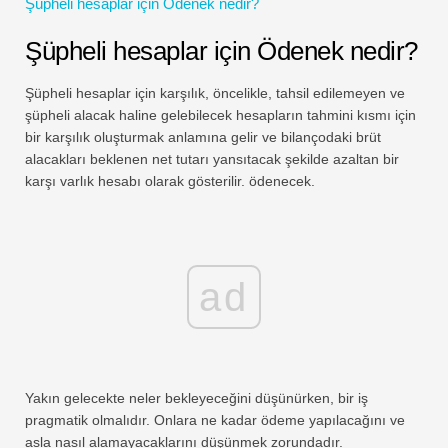
Şüpheli hesaplar için Ödenek nedir?
Finansal Modelleme Eğitimleri
Şüpheli hesaplar için Ödenek nedir?
Tam form
Şüpheli hesaplar için karşılık, öncelikle, tahsil edilemeyen ve
Risk Yönetimi Öğreticileri
şüpheli alacak haline gelebilecek hesapların tahmini kısmı için
bir karşılık oluşturmak anlamına gelir ve bilançodaki brüt
alacakları beklenen net tutarı yansıtacak şekilde azaltan bir
karşı varlık hesabı olarak gösterilir. ödenecek.
ad
Yakın gelecekte neler bekleyeceğini düşünürken, bir iş
pragmatik olmalıdır. Onlara ne kadar ödeme yapılacağını ve
asla nasıl alamayacaklarını düşünmek zorundadır.