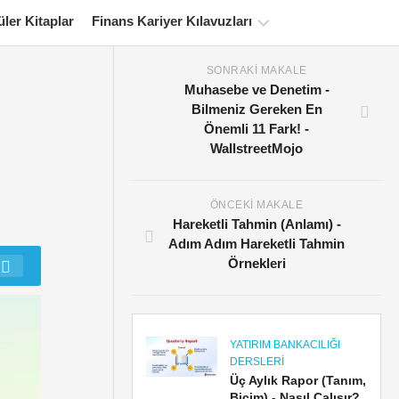
ler Kitaplar
Finans Kariyer Kılavuzları
SONRAKI MAKALE
Finans
Muhasebe ve Denetim -
Sertifikasyon
Bilmeniz Gereken En
Kaynakları
Önemli 11 Fark! -
WallstreetMojo
Finansal
Modelleme
Eğitimleri
ÖNCEKI MAKALE
Tam
Hareketli Tahmin (Anlamı) -
form
Adım Adım Hareketli Tahmin
Örnekleri
Risk
Yönetimi
Öğreticileri
YATIRIM BANKACILIĞI
DERSLERI
Üç Aylık Rapor (Tanım,
Biçim) - Nasıl Çalışır?