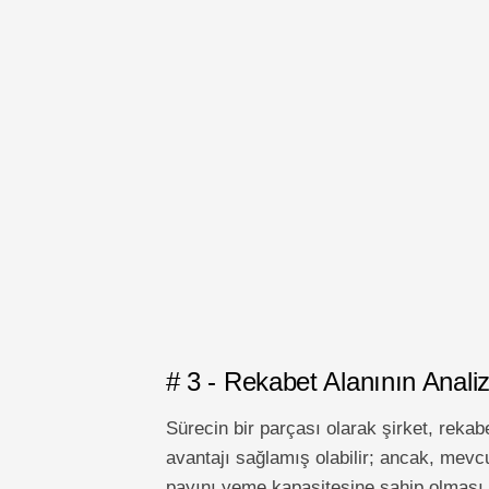
# 3 - Rekabet Alanının Analiz
Sürecin bir parçası olarak şirket, rekabet
avantajı sağlamış olabilir; ancak, mevcu
payını yeme kapasitesine sahip olması şe