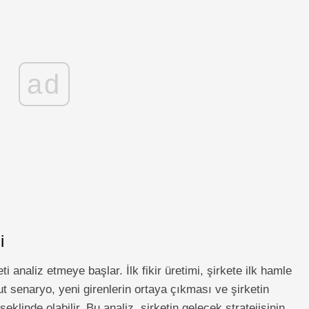
ad
i
i analiz etmeye başlar. İlk fikir üretimi, şirkete ilk hamle
t senaryo, yeni girenlerin ortaya çıkması ve şirketin
klinde olabilir. Bu analiz, şirketin gelecek stratejisinin