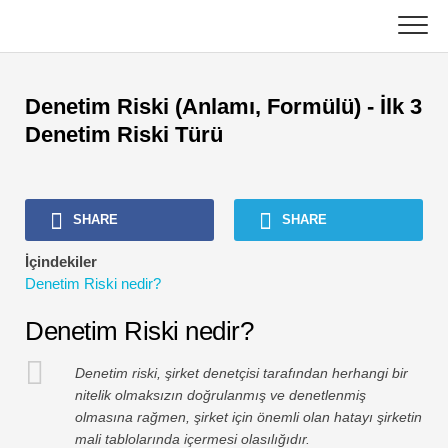
Skip
to
content
Ana
Denetim Riski (Anlamı, Formülü) - İlk 3
Muhasebe Eğitimleri
Denetim Riski Türü
Varlık Yönetimi Öğreticileri
SHARE
SHARE
Excel, VBA ve Power BI
İçindekiler
Yatırım Bankacılığı Dersleri
Denetim Riski nedir?
En Popüler Kitaplar
Denetim Riski nedir?
Finans Kariyer Kılavuzları
Denetim riski, şirket denetçisi tarafından herhangi bir
nitelik olmaksızın doğrulanmış ve denetlenmiş
olmasına rağmen, şirket için önemli olan hatayı şirketin
Finans Sertifikasyon Kaynakları
mali tablolarında içermesi olasılığıdır.