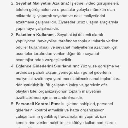
Seyahat Maliyetini Azaltma:
İşletme, video görüşmeleri,
telefon görüşmeleri ve e-postalar yoluyla mümkün olan
miktarda işi yaparak seyahat ve nakil maliyetlerini
azaltmaya çalışmalıdır. Ziyaretler ucuz ulaşım araçlarıyla
yapılmaya çalışılmalıdır.
Paketlerin Kullanımı:
Seyahat işi düzenli olarak
yapılıyorsa, havayolları tarafından toplu alımlarda verilen
ödüller kullanılmalı ve seyahat maliyetlerini azaltmak için
acenteler tarafından verilen diğer tüm seyahat
avantajlarından vazgeçilmelidir.
Eğlence Giderlerini Sınırlandırın:
Yüz yüze görüşme ve
ardından pahalı akşam yemeği, idari genel giderlerin
maliyetini azaltmaya yardımcı olabilecek sanal toplantılara
dönüştürülebilir. Bir çalışanın kalışı ve gereksiz ofis
olayları bile, organizasyonun toplam maliyetinin
azaltılabilmesi için sınırlandırılmalıdır.
Personeli Kontrol Etmek:
İşletme sahipleri, personel
giderlerini kontrol etmelidir ve hatta organizasyon
çalışanlarının günlük iş harcamalarını yapmak için
kendilerine verilen nakit limitini kötüye kullanmadıklarını