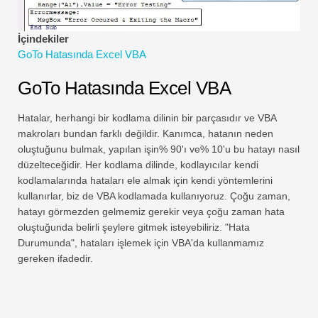
Finansal Modelleme Eğitimleri
İçindekiler
Tam form
GoTo Hatasında Excel VBA
Risk Yönetimi Öğreticileri
GoTo Hatasında Excel VBA
Hatalar, herhangi bir kodlama dilinin bir parçasıdır ve VBA
makroları bundan farklı değildir. Kanımca, hatanın neden
oluştuğunu bulmak, yapılan işin% 90'ı ve% 10'u bu hatayı nasıl
düzelteceğidir. Her kodlama dilinde, kodlayıcılar kendi
kodlamalarında hataları ele almak için kendi yöntemlerini
kullanırlar, biz de VBA kodlamada kullanıyoruz. Çoğu zaman,
hatayı görmezden gelmemiz gerekir veya çoğu zaman hata
oluştuğunda belirli şeylere gitmek isteyebiliriz. "Hata
Durumunda", hataları işlemek için VBA'da kullanmamız
gereken ifadedir.