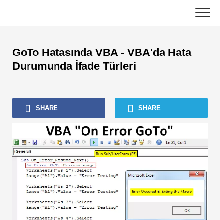
Skip
to
content
Ana
GoTo Hatasında VBA - VBA'da Hata
Muhasebe Eğitimleri
Durumunda İfade Türleri
Varlık Yönetimi Öğreticileri
SHARE
SHARE
Excel, VBA ve Power BI
Yatırım Bankacılığı Dersleri
En Popüler Kitaplar
Finans Kariyer Kılavuzları
Finans Sertifikasyon Kaynakları