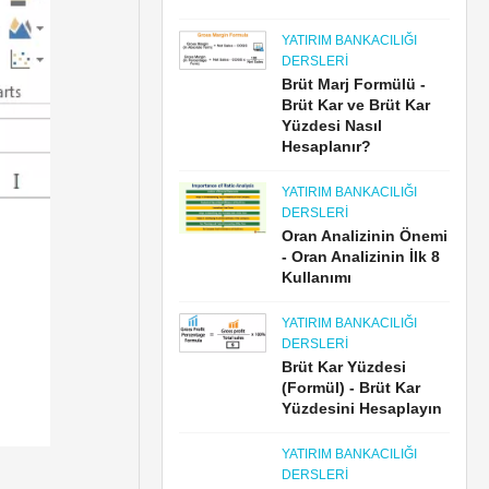
YATIRIM BANKACILIĞI
DERSLERI
Brüt Marj Formülü -
Brüt Kar ve Brüt Kar
Yüzdesi Nasıl
Hesaplanır?
YATIRIM BANKACILIĞI
DERSLERI
Oran Analizinin Önemi
- Oran Analizinin İlk 8
Kullanımı
YATIRIM BANKACILIĞI
DERSLERI
Brüt Kar Yüzdesi
(Formül) - Brüt Kar
Yüzdesini Hesaplayın
YATIRIM BANKACILIĞI
DERSLERI