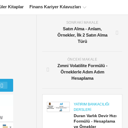
ler Kitaplar
Finans Kariyer Kılavuzları
SONRAKI MAKALE
Finans
Satın Alma - Anlam,
Sertifikasyon
Örnekler, İlk 2 Satın Alma
Kaynakları
Türü
Finansal
Modelleme
Eğitimleri
ÖNCEKI MAKALE
Zımni Volatilite Formülü -
Tam
Örneklerle Adım Adım
form
Hesaplama
Risk
Yönetimi
Öğreticileri
YATIRIM BANKACILIĞI
DERSLERI
Duran Varlık Devir Hızı
Formülü - Hesaplama
ve Örnekler