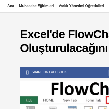
Skip
Ana
Muhasebe Eğitimleri
Varlık Yönetimi Öğreticileri
to
content
Excel'de FlowCha
Oluşturulacağını
SHARE
ON FACEBOOK