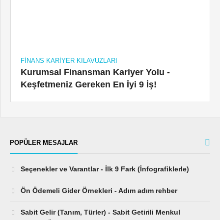
FINANS KARIYER KILAVUZLARI
Kurumsal Finansman Kariyer Yolu -
Keşfetmeniz Gereken En İyi 9 İş!
POPÜLER MESAJLAR
Seçenekler ve Varantlar - İlk 9 Fark (İnfografiklerle)
Ön Ödemeli Gider Örnekleri - Adım adım rehber
Sabit Gelir (Tanım, Türler) - Sabit Getirili Menkul
Kıymetlere Örnekler