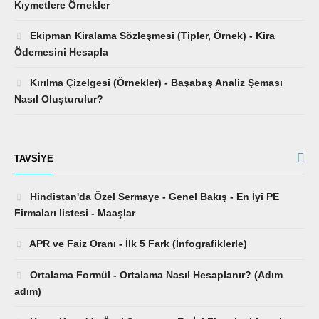
Ekipman Kiralama Sözleşmesi (Tipler, Örnek) - Kira
Ödemesini Hesapla
Kırılma Çizelgesi (Örnekler) - Başabaş Analiz Şeması
Nasıl Oluşturulur?
TAVSIYE
Hindistan'da Özel Sermaye - Genel Bakış - En İyi PE
Firmaları listesi - Maaşlar
APR ve Faiz Oranı - İlk 5 Fark (İnfografiklerle)
Ortalama Formül - Ortalama Nasıl Hesaplanır? (Adım
adım)
Hong Kong'da Özel Sermaye - En İyi Firmalar Listesi -
Maaş - Meslekler