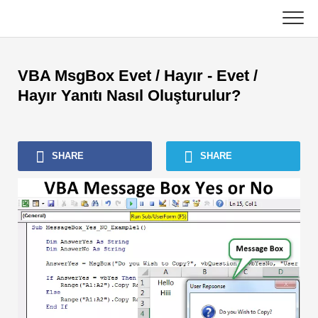
Skip
to
content
Ana
VBA MsgBox Evet / Hayır - Evet /
Muhasebe Eğitimleri
Hayır Yanıtı Nasıl Oluşturulur?
Varlık Yönetimi Öğreticileri
SHARE
SHARE
Excel, VBA ve Power BI
Yatırım Bankacılığı Dersleri
En Popüler Kitaplar
Finans Kariyer Kılavuzları
Finans Sertifikasyon Kaynakları