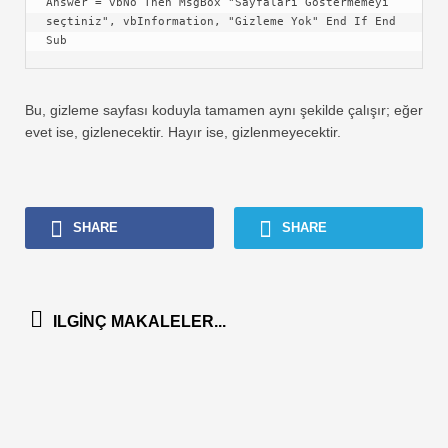
Answer = vbNo Then MsgBox "Sayfaları Göstermemeyi 
seçtiniz", vbInformation, "Gizleme Yok" End If End 
Sub
Bu, gizleme sayfası koduyla tamamen aynı şekilde çalışır; eğer
evet ise, gizlenecektir. Hayır ise, gizlenmeyecektir.
SHARE
SHARE
ILGINÇ MAKALELER...