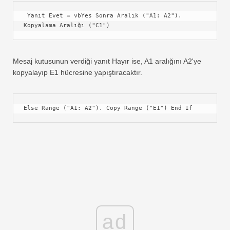
 Yanıt Evet = vbYes Sonra Aralık ("A1: A2"). 
Kopyalama Aralığı ("C1")
Mesaj kutusunun verdiği yanıt Hayır ise, A1 aralığını A2'ye
kopyalayıp E1 hücresine yapıştıracaktır.
Else Range ("A1: A2"). Copy Range ("E1") End If
ad