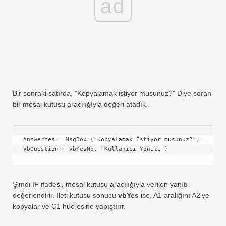
ad
Bir sonraki satırda, "Kopyalamak istiyor musunuz?" Diye soran
bir mesaj kutusu aracılığıyla değeri atadık.
AnswerYes = MsgBox ("Kopyalamak İstiyor musunuz?", 
VbQuestion + vbYesNo, "Kullanıcı Yanıtı")
Şimdi IF ifadesi, mesaj kutusu aracılığıyla verilen yanıtı
değerlendirir. İleti kutusu sonucu
vbYes
ise, A1 aralığını A2'ye
kopyalar ve C1 hücresine yapıştırır.