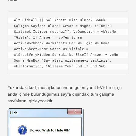
Alt HideAll () Sol Yanıtı Dize Olarak Sönük 
Çalışma Sayfası Olarak Cevap = MsgBox ("Tümünü 
Gizlemek İstiyor musunuz?", VbQuestion + vbYesNo, 
"Gizle") If Answer = vbYes Sonra 
ActiveWorkbook.Worksheets Her Ws İçin Ws.Name 
ActiveSheet.Name Sonra Ws.Visible = 
xlSheetVeryHidden Sonraki Ws ElseIf Answer = vbNo 
Sonra MsgBox "Sayfaları gizlememeyi seçtiniz", 
vbInformation, "Gizleme Yok" End If End Sub
Yukarıdaki kod, mesaj kutusundan gelen yanıt EVET ise, şu
anda içinde bulunduğumuz sayfa dışındaki tüm çalışma
sayfalarını gizleyecektir.