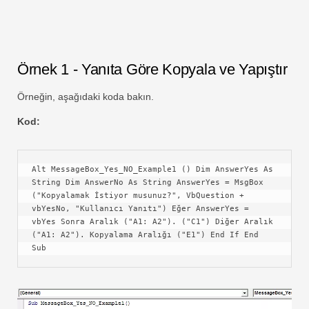
Örnek 1 - Yanıta Göre Kopyala ve Yapıştır
Örneğin, aşağıdaki koda bakın.
Kod:
Alt MessageBox_Yes_NO_Example1 () Dim AnswerYes As 
String Dim AnswerNo As String AnswerYes = MsgBox 
("Kopyalamak İstiyor musunuz?", VbQuestion + 
vbYesNo, "Kullanıcı Yanıtı") Eğer AnswerYes = 
vbYes Sonra Aralık ("A1: A2"). ("C1") Diğer Aralık 
("A1: A2"). Kopyalama Aralığı ("E1") End If End 
Sub