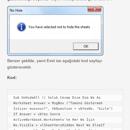
Benzer şekilde, yanıt Evet ise aşağıdaki kod sayfayı
gösterecektir.
Kod:
Sub UnHideAll () Soluk Cevap Dize Dim Ws As 
Worksheet Answer = MsgBox ("Tümünü Göstermek 
İstiyor musunuz?", VbQuestion + vbYesNo, "Gizle") 
If Answer = vbYes Sonra 
ActiveWorkbook.Worksheets'te Her Ws İçin 
Ws.Visible = xlSheetVeryHidden Next Ws ElseIf 