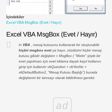
Finansal Modelleme Eğitimleri
Tam form
İçindekiler
Excel VBA MsgBox (Evet / Hayır)
Risk Yönetimi Öğreticileri
Excel VBA MsgBox (Evet / Hayır)
In
VBA
, mesaj kutusunu kullanarak bir oluşturabilir
hiçbir msgbox evet
ya hayır, sözdizimi hiçbir mesaj
kutusu gibidir değişken = MsgBox ( “Metin” şöyle bir
evet yapılması için evet tıklama dayalı kayıt kullanıcı
girişi için kullanılır vbQuestion + vbYesNo +
vbDefaultButton2, "Mesaj Kutusu Başlığı") burada
değişkenin bir tamsayı olarak bildirilmesi gerekir.
ad