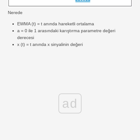
Nerede
EWMA (t) = t anında hareketli ortalama
a = 0 ile 1 arasındaki karıştırma parametre değeri
derecesi
x (t) = t anında x sinyalinin değeri
ad