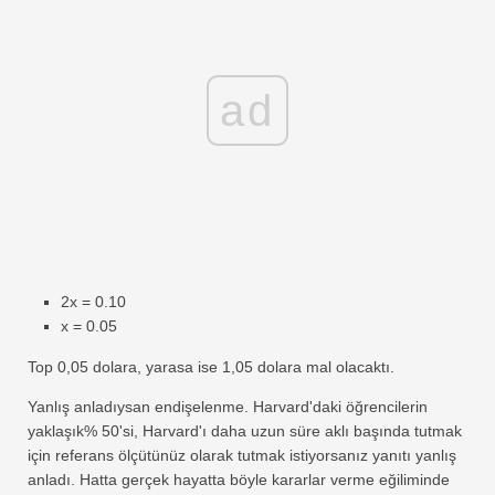
ad
2x = 0.10
x = 0.05
Top 0,05 dolara, yarasa ise 1,05 dolara mal olacaktı.
Yanlış anladıysan endişelenme. Harvard'daki öğrencilerin
yaklaşık% 50'si, Harvard'ı daha uzun süre aklı başında tutmak
için referans ölçütünüz olarak tutmak istiyorsanız yanıtı yanlış
anladı. Hatta gerçek hayatta böyle kararlar verme eğiliminde