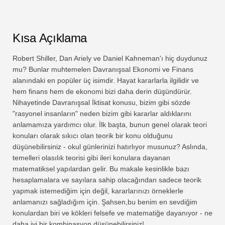
Kısa Açıklama
Robert Shiller, Dan Ariely ve Daniel Kahneman'ı hiç duydunuz
mu? Bunlar muhtemelen Davranışsal Ekonomi ve Finans
alanındaki en popüler üç isimdir. Hayat kararlarla ilgilidir ve
hem finans hem de ekonomi bizi daha derin düşündürür.
Nihayetinde Davranışsal İktisat konusu, bizim gibi sözde
"rasyonel insanların" neden bizim gibi kararlar aldıklarını
anlamamıza yardımcı olur. İlk başta, bunun genel olarak teori
konuları olarak sıkıcı olan teorik bir konu olduğunu
düşünebilirsiniz - okul günlerinizi hatırlıyor musunuz? Aslında,
temelleri olasılık teorisi gibi ileri konulara dayanan
matematiksel yapılardan gelir. Bu makale kesinlikle bazı
hesaplamalara ve sayılara sahip olacağından sadece teorik
yapmak istemediğim için değil, kararlarınızı örneklerle
anlamanızı sağladığım için. Şahsen,bu benim en sevdiğim
konulardan biri ve kökleri felsefe ve matematiğe dayanıyor - ne
daha iyi bir kombinasyon düşünebilirsiniz!