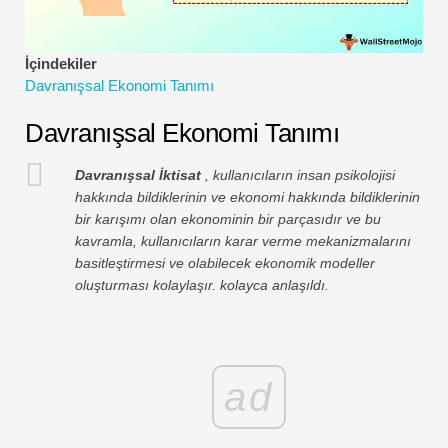
Finansal Modelleme Eğitimleri
Tam form
İçindekiler
Davranışsal Ekonomi Tanımı
Risk Yönetimi Öğreticileri
Davranışsal Ekonomi Tanımı
Davranışsal İktisat
, kullanıcıların insan psikolojisi
hakkında bildiklerinin ve ekonomi hakkında bildiklerinin
bir karışımı olan ekonominin bir parçasıdır ve bu
kavramla, kullanıcıların karar verme mekanizmalarını
basitleştirmesi ve olabilecek ekonomik modeller
oluşturması kolaylaşır. kolayca anlaşıldı.
ad