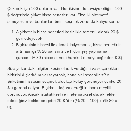
Çekmek için 100 doların var. Her ikisine de tavsiye ettiğim 100
$ değerinde şirket hisse senetleri var. Size iki alternatif
sunuyorum ve bunlardan birini seçmek zorunda kalıyorsunuz:
A şirketinin hisse senetleri kesinlikle temettü olarak 20 $
geri ödeyecek
B şirketinin hissesi ile gitmek istiyorsanız, hisse senedinin
artması için% 20 şansınız ve hiçbir şey yapmama
şansınız% 80 (hisse senedi hareket etmeyeceğinden 0 $)
Size yukarıdaki bilgileri kesin olarak verdiğimi ve seçeneklerin
birbirini dışladığını varsayarsak, hangisini seçerdiniz? A
Şirketinin hissesini seçmek oldukça kolay görünüyor çünkü 20
$ 'ı garanti ediyor! B şirketi doğası gereği intihara meyilli
görünüyor. Ancak istatistiksel ve matematiksel olarak, elde
edeceğiniz beklenen getiri 20 $ 'dır ((% 20 x 100) + (% 80 x
0)).