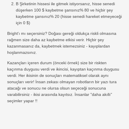
B Şirketinin hissesi ile gitmek istiyorsanız, hisse senedi
düşerken 100 $ kaybetme şansınız% 80 ve hiçbir şey
kaybetme şansınız% 20 (hisse senedi hareket etmeyeceği
için 0 $)
Bright'ı mı seçersiniz? Doğası gereği oldukça riskli olmasına
rağmen size daha az kaybetme etkisi verir. Hiçbir şey
kazanmasanız da, kaybetmek istemezsiniz - kayıplardan
hoşlanmazsınız.
Kazançları içeren durum (önceki örnek) size bir riskten
kaçınma duygusu verdi ve ikincisi, kayıptan kaçınma duygusu
verdi. Her ikisinin de sonuçları matematiksel olarak aynı
sonuçları verir! İnsan zekası olmayan robotların bir yazı tura
atacağı ve sonucu ne olursa olsun seçeceği sonucuna
varabilirsiniz - ikisi arasında kayıtsız. İnsanlar "daha akıllı"
seçimler yapar !!