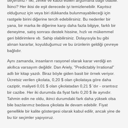
seçersiniz? İlki, zevke ve kabul edilen argümana bağlı olabilir.
İkinci? Her ikisi de eşit derecede iyi temizlenebilir. Kayıtsız
olduğunuz için veya biri dükkanda bulunmayabileceği için
rastgele birini diğerine tercih edebilirsiniz. Bu nedenler bir
yana, bir marka ile diğerine karşı daha fazla bilgiye, farklı bir
deneyime, satış sonrası destek hissine, hızlı ve mükemmel
geri bildirimlere vb. Sahip olabilirsiniz. Dolayısıyla bu gibi
alınan kararlar, koyulduğumuz ve bu ürünlerin geldiği çevreye
bağlıdır.
Aynı zamanda, insanların rasyonel olarak karar verdiği en
akıllıca varsayım değildir. Dan Ariely, "Predictably Irrational"
adlı bir kitap yazdı. Biraz böyle giden basit bir örnek veriyor.
Ücretsiz verilen çikolata, 0,20 $ olan çikolataya göre daha
caziptir, maliyeti 0,01 $ olan çikolatadan 0,21 $ 'dır - orantısız
bir cazibe. Her iki durumda da fiyat farkı 0,20 $ ile aynıdır.
Tahmin edin ne oldu, ikinci durumdaki fark daha yüksek olsa
bile bazılarımız bedava çikolata ile devam edebilir. Fiyat
genellikle bir kalite göstergesi olarak kabul edilir, ancak yine de
bu tür seçimler yapıyoruz.